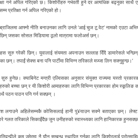
िक्षा गर्न अपिल गरिएको छ। किशोरीहरु गर्भवती हुने दर अत्यधिक बढ्नुका साथै
सम्म प्रतिक्षा गर्न अपिल गरिएको हो।
 ब्राजिलमा आफ्नो नीति बनाउनका लागि उनले ‘आई चुज टू वेट’ नामको एउटा अभिय
 छिन् जसका सोसल मिडियामा ठूलो मात्रामा फलोअर्स छन्।
हस सुरु गरेकी छिन्। युवालाई संयमता अपनाउन सल्लाह दिँदै डामारेसले भन्छिन्, 
 छन्। तपाईं सेक्स बना पनि पार्टीमा विभिन्न तरिकाले मज्जा लिन सक्नुहुन्छ।’
रु हुनेछ। क्याबिनेट मन्त्री एल्विसका अनुसार संयुक्त राज्यमा यस्तो प्रकार
रुको बच्चा छन् र यी किशोरी आमाहरुका लागि विभिन्न प्रकारका होम स्कूलिङ का
थै पठन पाठन पनि गर्न सक्छन् ।
कुश लगाउने अहिलेसम्मकै कोसिसलाई हानी पु¥याउन सक्ने बताएका छन्। लेफ्ट प
रे गलत तरिकाले सिकाइँदैछ जुन उनीहरुको स्वास्थ्यका लागि हानिकारक हुनसक्
्वन्द्वीले कम उमेरमा नै यौन सम्बन्ध स्थापित गर्नका लागि किशोरलाई प्रोत्साह