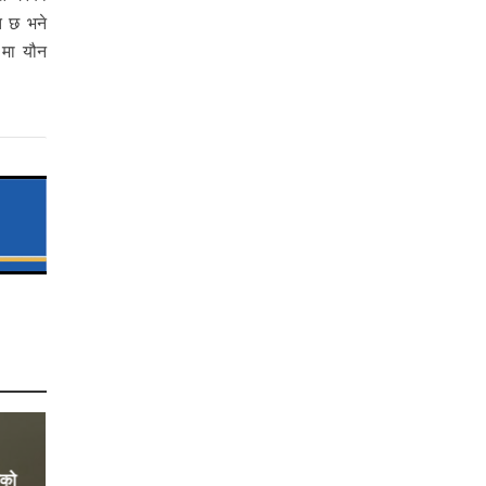
त छ भने
 मा यौन
ेको