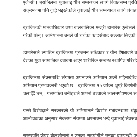
एजेन्सी। ब्राजिलमा युवालाई यौन सम्बन्धका लागि विवाहसम्म प्रत
संक्रमणमा पनि वृद्धि भइरहेकोले युवालाई यौन सम्बन्धका लागि विवाह
ब्राजिलकी मानवाधिकार तथा बालबालिका मन्त्री डामारेस एल्वेसले
गरेकी छिन्। अभियानमा उनले ती चर्चका फादर्सबाट सल्लाह लिएकी
डामारेसले ल्याटिन ब्राजिलमा प्रजनन अधिकार र यौन शिक्षाबारे ब
देशका युवा सामाजिक दबाबमा आएर शारीरिक सम्बन्ध स्थापित गरिरहेका
ब्राजिलमा सेक्समाथि संयमता अपनाउने अभियान अर्को महिनादेखि सु
अभियान प्रभावकारी भएको छ। ब्राजिलमा १५ वर्षका थुप्रै किशोरीह
चलाइँदै छन्। यसमार्फत् उनीहरुले आफ्नो बच्चाको लालनपोषणका सा
यस्तै विशेषज्ञले सरकारको यो अभियानले किशोर गर्भावस्थामा अं
आलोचकका अनुसार सेक्समा संयमता अपनाउन भन्दै युवालाई सेक्सबा
राष्ट्रपति जेयर बोलसोनारो र उनका सहयोगीले उनका वामपन्थी प्रतिद