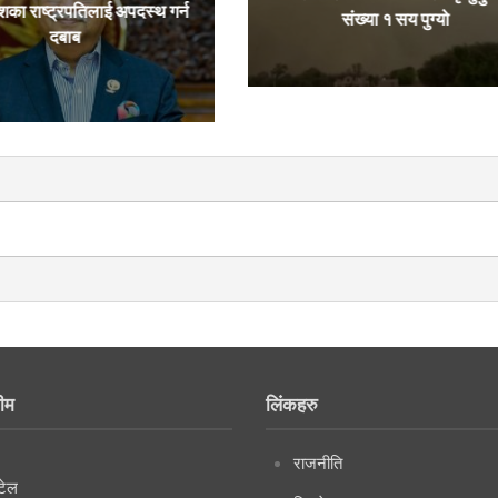
शका राष्ट्रपतिलाई अपदस्थ गर्न
संख्या १ सय पुग्यो
दबाब
ीम
लिंकहरु
राजनीति
टेल