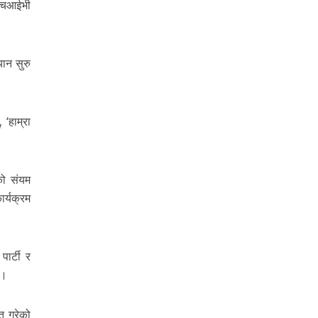
 एचआईभी
ान सुरु
‘हाम्रा
को संयम
र्यक्रम
ार्टी र
छ।
ित गरेको