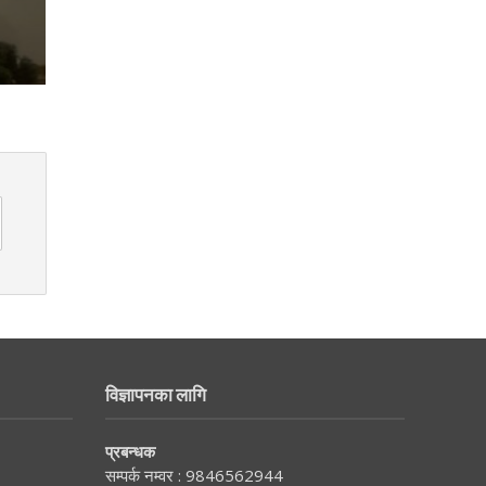
विज्ञापनका लागि
प्रबन्धक
सम्पर्क नम्वर :
9846562944