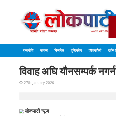
राजनीति
समाज
विजनेस
दृष्टिकोण
जीवनशैली
दर्शन 
विवाह अघि यौनसम्पर्क नगर
27th January 2020
लाेकपाटी न्यूज