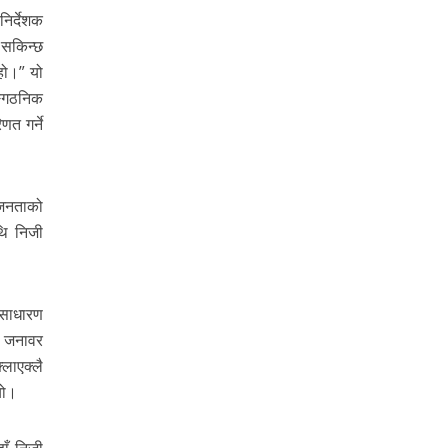
िर्देशक
 सकिन्छ
 हो।” यो
ङ्गठनिक
त गर्ने
 जनताको
थि निजी
 साधारण
, जनावर
लाएक्लै
यो।
ाँ निजी