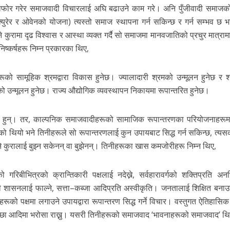
्डाफोर गरेर समाजवादी विचारलाई अघि बढाउने काम गरे। अनि पुँजीवादी समाजको
्युरेर र ओवेनको योजना) त्यस्तो समाज स्थापना गर्न सकिन्छ र गर्न सम्भव छ भन्
े कुरामा दृढ विश्वास र आस्था व्यक्त गर्दै सो समाजमा मानवजातिको प्रचुर मात्राम
िष्कर्षहरू निम्न प्रकारका थिए,
ो सामूहिक श्रमद्वारा विकास हुनेछ। ज्यालादारी श्रमको उन्मूलन हुनेछ र 
उन्मूलन हुनेछ। राज्य औद्योगिक व्यवस्थापन निकायमा रूपान्तरित हुनेछ।
तत्व हुन्। तर, काल्पनिक समाजवादीहरूको सामाजिक रूपान्तरणका परियोजनाहरूमा
को थियो भने तिनीहरूले सो रूपान्तरणलाई कुन उपायबाट सिद्ध गर्न सकिन्छ, त्यस
न्ने कुरालाई बुझ्न सकेनन् वा बुझेनन्। तिनीहरूका खास कमजोरीहरू निम्न थिए,
ो गरिबीभित्रको क्रान्तिकारी पक्षलाई नदेख्ने, सर्वहारावर्गको शक्तिप्रति अनभ
ादी शासनलाई फाल्ने, सत्ता–कब्जा आदिप्रति अस्वीकृति। जनतालाई शिक्षित बनाउने
रूको पक्षमा लगाउने उपायद्वारा रूपान्तरण सिद्ध गर्ने विचार। वस्तुगत ऐतिहासि
भेच्छा आदिमा भरोसा राख्नु। यसरी तिनीहरूको समाजवाद ‘भावनाहरूको समाजवाद’ थ