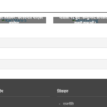
सको विश्लेषण : धर्म वेदनाले भरिएको
माओका १६ बुँदा : कम्युनिस्ट कार्यकर्
सुस्केरा
कसरी काम गर्ने ?
ीम
लिंकहरु
राजनीति