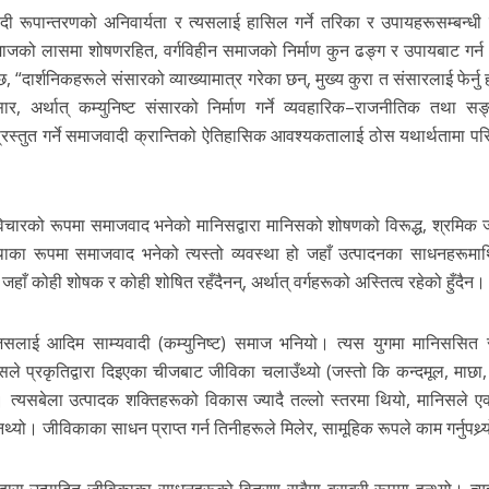
ादी रूपान्तरणको अनिवार्यता र त्यसलाई हासिल गर्ने तरिका र उपायहरूसम्बन्धी न
समाजको लासमा शोषणरहित, वर्गविहीन समाजको निर्माण कुन ढङ्ग र उपायबाट गर्न
, “दार्शनिकहरूले संसारको व्याख्यामात्र गरेका छन्, मुख्य कुरा त संसारलाई फेर्नु
संसार, अर्थात् कम्युनिष्ट संसारको निर्माण गर्ने व्यवहारिक–राजनीतिक तथा स
स्तुत गर्ने समाजवादी क्रान्तिको ऐतिहासिक आवश्यकतालाई ठोस यथार्थतामा परिण
विचारको रूपमा समाजवाद भनेको मानिसद्वारा मानिसको शोषणको विरूद्ध, श्रमिक
ाका रूपमा समाजवाद भनेको त्यस्तो व्यवस्था हो जहाँ उत्पादनका साधनहरूमा
जहाँ कोही शोषक र कोही शोषित रहँदैनन्, अर्थात् वर्गहरूको अस्तित्व रहेको हुँदैन।
जसलाई आदिम साम्यवादी (कम्युनिष्ट) समाज भनियो। त्यस युगमा मानिससित
सले प्रकृतिद्वारा दिइएका चीजबाट जीविका चलाउँथ्यो (जस्तो कि कन्दमूल, माछा
्यसबेला उत्पादक शक्तिहरूको विकास ज्यादै तल्लो स्तरमा थियो, मानिसले एक्
्यो। जीविकाका साधन प्राप्त गर्न तिनीहरूले मिलेर, सामूहिक रूपले काम गर्नुपथ्र्
ारा उत्पादित जीविकाका साधनहरूको वितरण सबैमा बराबरी रूपमा हुन्थ्यो। त्यह