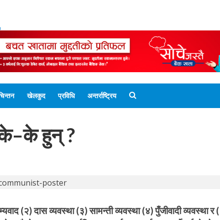
ENGLISH EDITION
नेपाली संस्करण
UNICODE 
चिन्तन
खेलकुद
प्रविधि
अन्तर्राष्ट्रिय
े–के हुन् ?
द (२) दास व्यवस्था (३) सामन्ती व्यवस्था (४) पुँजीवादी व्यवस्था र 