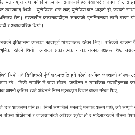
यत र फ्रान्समा अनेकौं काल्पनिक समाजवादीहरू देखा परे र तिनमा सेन्ट साइमन
िक समाजवाद थियो। ‘युटोपियन’ भन्ने शब्द ‘युटोपिया’बाट आएको हो, जसको साधा
ै अस्तित्व छैन। तत्कालीन कल्पनावादीहरू समाजको पुनर्निमाणका लागि यस्ता य
्थवादी र अव्यवहारिक थियो।
सको इतिहासमा त्यसका महत्वपूर्ण योगदानहरू रहेका थिए। पछिल्लो कालमा वै
ूर्ण भूमिका रहेको थियो। त्यसका सकारात्मक र नकारात्मक पक्षहरू थिए, जसका
हेको थियो भने तिनीहरूले पुँजीवादअन्तर्गत हुने गरेको श्रमिक जनताको शोषण–उत
फास गरे। निजी सम्पत्ति नै सारा शोषण, उत्पीडन र सामाजिक खराबीहरूको ज
आफ्नो कृतिमा रवर्ट ओवेनले निम्न महत्र्वपूर्ण विचार व्यक्त गरेका थिए,
ो छ र आजसम्म पनि छ। निजी सम्पत्तिले मनलाई मनबाट अलग पार्छ, त्यो सम्पूर्ण
ा बीचमा धोखेबाजी र जालसाजीको अविरल स्रोत हो र महिलाहरूको बीचमा वेश्याव