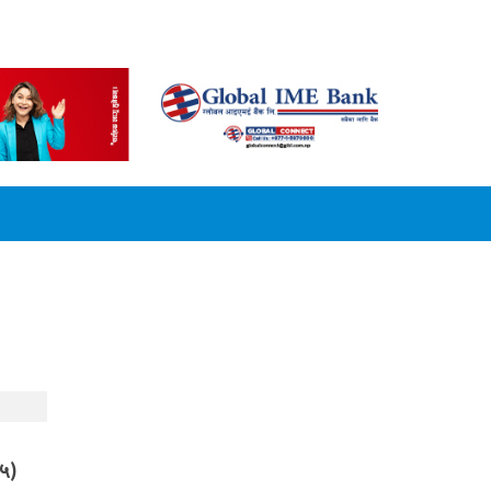
CONVERSION
(५)