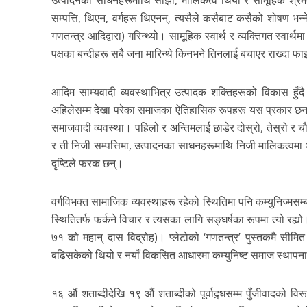
सम्पत्ति, थिएन, वर्गहरू थिएनन्, त्यसैले कसैबाट कसैको शोषण भन्
गणतन्त्र आदिद्वारा) गरिन्थ्यो। सामूहिक स्वार्थ र व्यक्तिगत स्वार्थमा
पक्षका बन्दीहरू सबै जना मारिन्थे किनभने तिनलाई बचाएर राख्दा फाइ
आदिम साम्यवादी व्यवस्थाभित्र उत्पादक शक्तिहरूको विकास हुँदै
अहिलेसम्म देखा परेका समाजका ऐतिहासिक रूपहरू यस प्रकार छन्, १)
समाजवादी व्यवस्था। पहिलो र अन्तिमलाई छाडेर दोस्रो, तेस्रो र चौथो 
र ती निजी सम्पत्तिमा, उत्पादनका साधनहरूमाथि निजी मालिकत्वमा
दृष्टिले फरक छन्।
वर्गविभक्त सामाजिक व्यवस्थाहरू रहेको स्थितिमा पनि कम्युनिज्मस
स्थितितर्फ फर्कने विचार र त्यसका लागि सङ्घर्षका रूपमा त्यो रह्यो। 
७१ को महान् दास विद्रोह)। प्लेटोको ‘गणतन्त्र’ पुस्तकमै सीम
बढिसकेको थियो र नयाँ विकसित आधारमा कम्युनिष्ट समाज स्थाप
१६ औं शताब्दीदेखि १९ औं शताब्दीको पूर्वाद्र्धसम्म पुँजीवादको वि