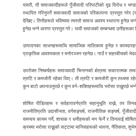
यसरी, ती समाजवादीहरूले पुँजीवादी परिपाटीको दृढ विरोध र भण
स्थापित गरिनुपर्ने समाजवादी समाजको परिकल्पना प्रस्तुत गरेर (फ
देखिए। तिनीहरूले भविष्यमा त्यस्तो समाज अवश्य स्थापना हुनेछ भन्न
हुनेछ भन्ने धारणा प्रस्तुत गरे। भावी समाजको सम्बन्धमा उनीहरूका न
उत्पादनका साधनहरूमाथि सामाजिक मालिकत्व हुनेछ र कामदारहरूक
प्राकृतिक आवश्यकता र मनोरञ्जन रहनेछ। गाउँ र सहरबीचको भेदको 
उपरोक्त निष्कर्षहरू समाजवादी चिन्तनको क्षेत्रमा सकारात्मक 
त्रुटि र कमजोरी रहेका थिए। ती त्रुटि र कमजोरी कुन तथ्यमा रहे
कुन बाटो अपनाउनुपर्छ र कुन वर्ग–शक्तिहरूमाथि भरोसा राख्नुपर्छ भ
शोषित पीडितहरू र सर्वहारावर्गप्रति सहानुभूति राख्ने, तर तिनक
राजनीतिप्रति उदासीनता, वर्गसङ्घर्ष, राजनीतिक सङ्घर्ष, पुँजीव
समन्वय कायम गर्ने, शासक र धनीहरूको मन फेर्ने र तिनलाई शोषितह
क्रममा भरोसा राख्नुको सट्टामा मानिसहरूको भावना, नैतिकता, शु