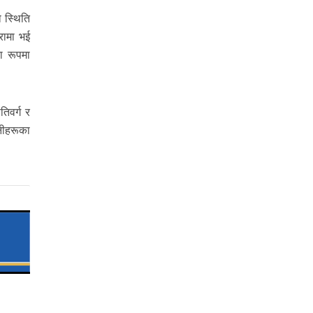
 स्थिति
रामा भई
ा रूपमा
िवर्ग र
िनीहरूका