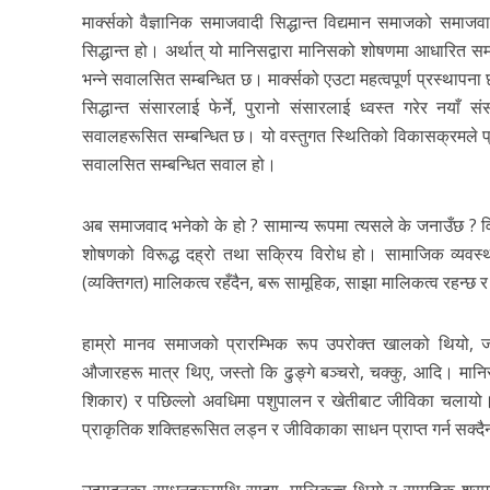
मार्क्सको वैज्ञानिक समाजवादी सिद्धान्त विद्यमान समाजको समाजव
सिद्धान्त हो। अर्थात् यो मानिसद्वारा मानिसको शोषणमा आधारित 
भन्ने सवालसित सम्बन्धित छ। मार्क्सको एउटा महत्वपूर्ण प्रस्थापना छ
सिद्धान्त संसारलाई फेर्ने, पुरानो संसारलाई ध्वस्त गरेर नयाँ 
सवालहरूसित सम्बन्धित छ। यो वस्तुगत स्थितिको विकासक्रमले प्र
सवालसित सम्बन्धित सवाल हो।
अब समाजवाद भनेको के हो ? सामान्य रूपमा त्यसले के जनाउँछ ? 
शोषणको विरूद्ध दह्रो तथा सक्रिय विरोध हो। सामाजिक व्यवस्थ
(व्यक्तिगत) मालिकत्व रहँदैन, बरू सामूहिक, साझा मालिकत्व रहन्छ र 
हाम्रो मानव समाजको प्रारम्भिक रूप उपरोक्त खालको थियो, 
औजारहरू मात्र थिए, जस्तो कि ढुङ्गे बञ्चरो, चक्कु, आदि। मानि
शिकार) र पछिल्लो अवधिमा पशुपालन र खेतीबाट जीविका चलायो। त
प्राकृतिक शक्तिहरूसित लड्न र जीविकाका साधन प्राप्त गर्न सक्दैनथ
उत्पादनका साधनहरूमाथि साझा, मालिकत्व थियो र सामूहिक श्रमद्व