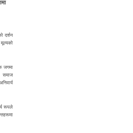
णमा
को दर्शन
मूल्यको
िक जगमा
र, समाज
निवार्य
्य रूपले
न्तहरूमा