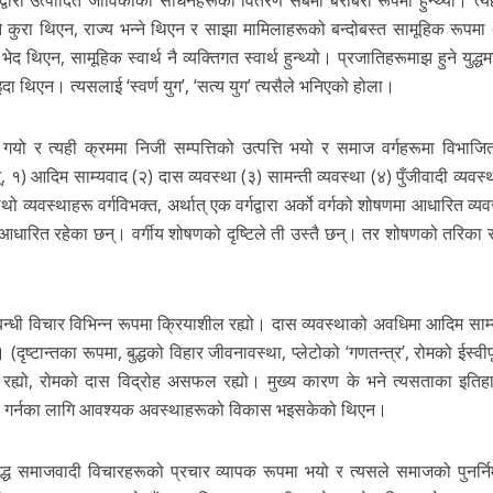
ने कुरा थिएन, राज्य भन्ने थिएन र साझा मामिलाहरूको बन्दोबस्त सामूहिक रूपमा 
 भेद थिएन, सामूहिक स्वार्थ नै व्यक्तिगत स्वार्थ हुन्थ्यो। प्रजातिहरूमाझ हुने युद्धम
दा थिएन। त्यसलाई ‘स्वर्ण युग’, ‘सत्य युग’ त्यसैले भनिएको होला।
 गयो र त्यही क्रममा निजी सम्पत्तिको उत्पत्ति भयो र समाज वर्गहरूमा विभाज
 आदिम साम्यवाद (२) दास व्यवस्था (३) सामन्ती व्यवस्था (४) पुँजीवादी व्यवस्थ
व्यवस्थाहरू वर्गविभक्त, अर्थात् एक वर्गद्वारा अर्को वर्गको शोषणमा आधारित व्यवस
 आधारित रहेका छन्। वर्गीय शोषणको दृष्टिले ती उस्तै छन्। तर शोषणको तरिका 
म्बन्धी विचार विभिन्न रूपमा क्रियाशील रह्यो। दास व्यवस्थाको अवधिमा आदिम सा
(दृष्टान्तका रूपमा, बुद्धको विहार जीवनावस्था, प्लेटोको ‘गणतन्त्र’, रोमको ईस्वीप
ित रह्यो, रोमको दास विद्रोह असफल रह्यो। मुख्य कारण के भने त्यसताका इति
ना गर्नका लागि आवश्यक अवस्थाहरूको विकास भइसकेको थिएन।
रूद्ध समाजवादी विचारहरूको प्रचार व्यापक रूपमा भयो र त्यसले समाजको पुनर्निर्म