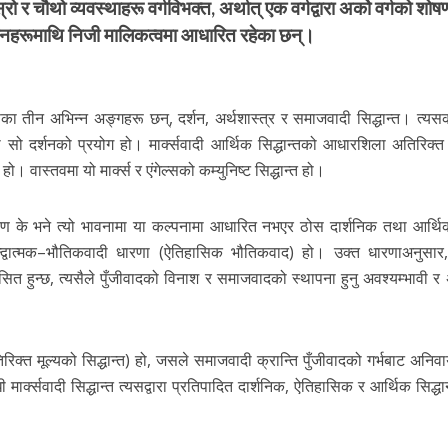
 र चौथो व्यवस्थाहरू वर्गविभक्त, अर्थात् एक वर्गद्वारा अर्को वर्गको शोष
साधनहरूमाथि निजी मालिकत्वमा आधारित रहेका छन्।
यसका तीन अभिन्न अङ्गहरू छन्, दर्शन, अर्थशास्त्र र समाजवादी सिद्धान्त। त्यस
 सो दर्शनको प्रयोग हो। मार्क्सवादी आर्थिक सिद्धान्तको आधारशिला अतिरिक्त 
ो। वास्तवमा यो मार्क्स र एंगेल्सको कम्युनिष्ट सिद्धान्त हो।
ो कारण के भने त्यो भावनामा या कल्पनामा आधारित नभएर ठोस दार्शनिक तथा आर्थ
्द्वात्मक–भौतिकवादी धारणा (ऐतिहासिक भौतिकवाद) हो। उक्त धारणाअनुसा
 हुन्छ, त्यसैले पुँजीवादको विनाश र समाजवादको स्थापना हुनु अवश्यम्भावी र अ
रिक्त मूल्यको सिद्धान्त) हो, जसले समाजवादी क्रान्ति पुँजीवादको गर्भबाट अनिवार
मार्क्सवादी सिद्धान्त त्यसद्वारा प्रतिपादित दार्शनिक, ऐतिहासिक र आर्थिक सिद्धा