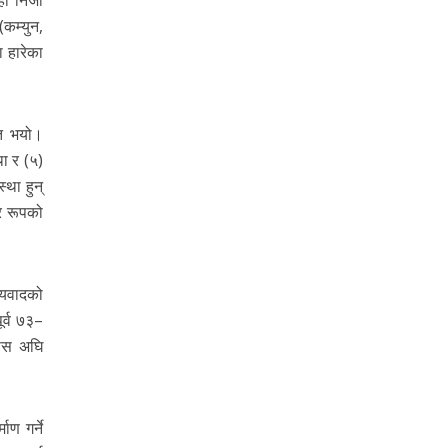
(कम्युन,
ा हारेका
ित भयो।
ा र (५)
्था हुन्
र रूपको
म्यवादको
ूर्व ७३–
हास अघि
ाण गर्ने