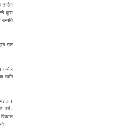
 ठाउँमा
ने कुरा
ा उन्नति
श्रम एक
 गम्भीर
का लागि
िज्ञता।
, वर्ग–
क विकास
ियो।