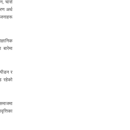
, चार्स
रण अर्थ
ोजनाहरू
ज्ञानिक
 बारेमा
्पीडन र
ड रहेको
 समाजमा
ृत्तिका