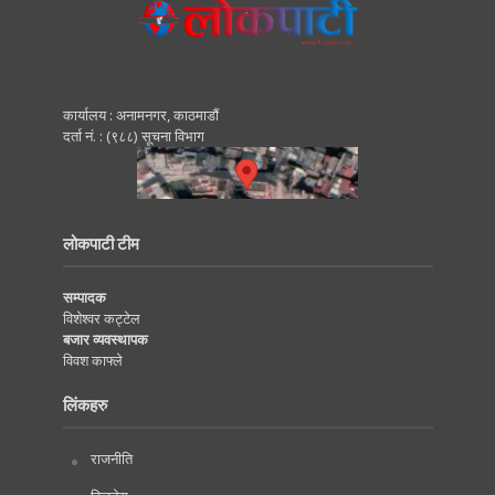
कार्यालय : अनामनगर, काठमाडाैं
दर्ता नं. : (९८८) सूचना विभाग
लोकपाटी टीम
सम्पादक
विशेश्वर कट्टेल
बजार व्यवस्थापक
विवश काफ्ले
लिंकहरु
राजनीति