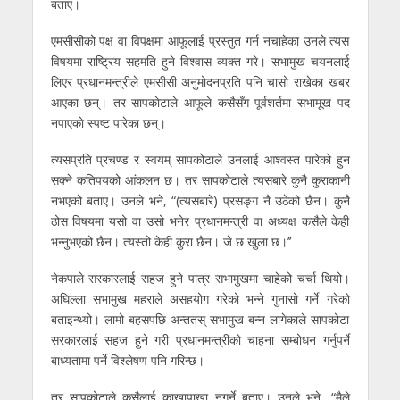
बताए।
एमसीसीको पक्ष वा विपक्षमा आफूलाई प्रस्तुत गर्न नचाहेका उनले त्यस
विषयमा राष्ट्रिय सहमति हुने विश्वास व्यक्त गरे। सभामुख चयनलाई
लिएर प्रधानमन्त्रीले एमसीसी अनुमोदनप्रति पनि चासो राखेका खबर
आएका छन्। तर सापकाेटाले आफूले कसैसँग पूर्वशर्तमा सभामूख पद
नपाएकाे स्पष्ट पारेका छन्।
त्यसप्रति प्रचण्ड र स्वयम् सापकोटाले उनलाई आश्वस्त पारेको हुन
सक्ने कतिपयको आंकलन छ। तर सापकोटाले त्यसबारे कुनै कुराकानी
नभएको बताए। उनले भने, “(त्यसबारे) प्रसङ्ग नै उठेको छैन। कुनै
ठोस विषयमा यसो वा उसो भनेर प्रधानमन्त्री वा अध्यक्ष कसैले केही
भन्नुभएको छैन। त्यस्तो केही कुरा छैन। जे छ खुला छ।’’
नेकपाले सरकारलाई सहज हुने पात्र सभामुखमा चाहेको चर्चा थियो।
अघिल्ला सभामुख महराले असहयोग गरेको भन्ने गुनासो गर्ने गरेको
बताइन्थ्यो। लामो बहसपछि अन्ततस् सभामुख बन्न लागेकाले सापकोटा
सरकारलाई सहज हुने गरी प्रधानमन्त्रीको चाहना सम्बोधन गर्नुपर्ने
बाध्यतामा पर्ने विश्लेषण पनि गरिन्छ।
तर सापकोटाले कसैलाई काखापाखा नगर्ने बताए। उनले भने, “मैले