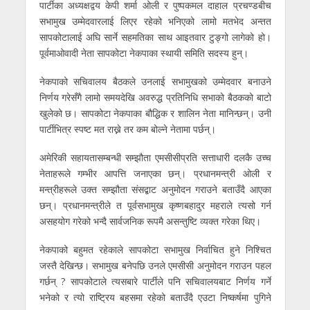
पार्टीका अध्यक्षद्वय केपी शर्मा ओली र पुष्पकमल दाहाल प्रचण्डबीच
सभामुख उम्मेदवारलाई लिएर रहेको भनिएको लामो मतभेद अन्तत
सापकोटालाई अघि सार्ने सहमतिका साथ आइतवार टुङ्गो लागेको हो।
पूर्वमाओवादी नेता सापकोटा नेकपाका स्थायी समिति सदस्य हुन्।
नेकपाको सचिवालय बैठकले उनलाई सभामुखको उम्मेदवार बनाउने
निर्णय गरेसँगै लामो समयदेखि अवरुद्ध प्रतिनिधि सभाको बैठकको बाटो
खुलेको छ। सापकोटा नेकपाका बौद्धिक र शालिन नेता मानिन्छन्। उनी
पार्टीभित्र स्पष्ट मत राख्ने तर कम बोल्ने नेतामा पर्छन्।
अमेरिकी सहायतासम्बन्धी सम्झौता एमसीसीप्रति सत्ताधारी दलकै उच्च
नेताहरूले गम्भीर आपत्ति जनाएका छन्। प्रधानमन्त्री ओली र
मन्त्रीहरूले उक्त सम्झौता संसद्बाट अनुमोदन गराउने बताउँदै आएका
छन्। प्रधानमन्त्रीले त पूर्वसभामुख कृष्णबहादुर महराले त्यसो गर्न
असहयोग गरेको भन्दै सार्वजनिक रूपमै असन्तुष्टि व्यक्त गरेका थिए।
नेकपाको बहुमत रहेकाले सापकोटा सभामुख निर्वाचित हुने निश्चित
जस्तै देखिन्छ। सभामुख बनेपछि उनले एमसीसी अनुमोदन गराउन पहल
गर्छन् ? सापकोटाले त्यसबारे पार्टीले पनि सचिवालयबाट निर्णय गर्ने
भनेको र त्यो राष्ट्रिय बहसमा रहेको बताउँदै एउटा निष्कर्षमा पुगिने