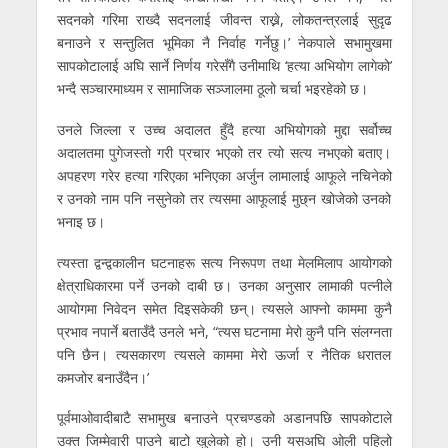
सदनको गरिमा राख्दै सदनलाई जीवन्त राख्ने, लोकतन्त्रलाई सुदृढ
बनाउने र सन्तुलित भूमिका नै निर्वाह गर्नेछु।’ नेकपाले सभामुखमा
सापकोटालाई अघि सार्ने निर्णय गरेसँगै उनीमाथि ‘हत्या अभियोग लागेको’
भन्दै सञ्चारमाध्यम र सामाजिक सञ्जालमा ठूलो चर्चा भइरहेको छ।
उनले जिल्ला र उच्च अदालत हुँदै हत्या अभियोगको मुद्दा सर्वोच्च
अदालतमा पुगेजस्तो गरी प्रचार भएको तर त्यो सत्य नभएको बताए।
अपहरण गरेर हत्या गरिएका भनिएका अर्जुन लामालाई आफूले नचिनेको
र उनको नाम पनि नसुनेको तर त्यसमा आफूलाई मुछ्न खोजेको उनको
भनाइ छ।
त्यस्ता द्वन्द्वकालीन घटनाहरू सत्य निरूपण तथा मेलमिलाप आयोगको
क्षेत्राधिकारमा पर्ने उनको दाबी छ। उनका अनुसार लामाकी पत्नीले
आयोगमा निवेदन समेत दिइसकेकी छन्। त्यसले आफ्नो काममा कुनै
प्रभाव नपार्ने बताउँदै उनले भने, “त्यस घटनामा मेरो कुनै पनि संलग्नता
पनि छैन। त्यसकारण त्यसले काममा मेरो ऊर्जा र नैतिक धरातल
कमजोर बनाउँदैन।’
पूर्वमाओवादीबाटै सभामुख बनाउने प्रचण्डको अडानपछि सापकोटाले
उक्त जिम्मेवारी पाउने बाटो खुलेको हो। उनी यसअघि ओली पहिलो