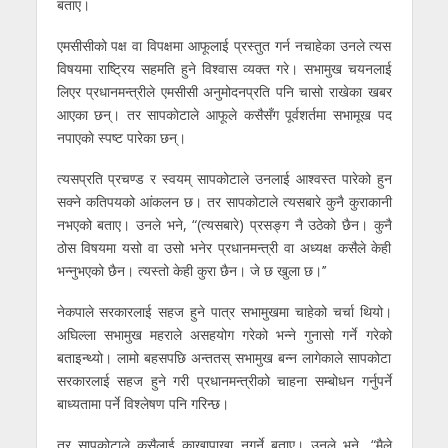
बताए।
एमसीसीको पक्ष वा विपक्षमा आफूलाई प्रस्तुत गर्न नचाहेका उनले त्यस
विषयमा राष्ट्रिय सहमति हुने विश्वास व्यक्त गरे। सभामुख चयनलाई
लिएर प्रधानमन्त्रीले एमसीसी अनुमोदनप्रति पनि चासो राखेका खबर
आएका छन्। तर सापकाेटाले आफूले कसैसँग पूर्वशर्तमा सभामूख पद
नपाएकाे स्पष्ट पारेका छन्।
त्यसप्रति प्रचण्ड र स्वयम् सापकोटाले उनलाई आश्वस्त पारेको हुन
सक्ने कतिपयको आंकलन छ। तर सापकोटाले त्यसबारे कुनै कुराकानी
नभएको बताए। उनले भने, “(त्यसबारे) प्रसङ्ग नै उठेको छैन। कुनै
ठोस विषयमा यसो वा उसो भनेर प्रधानमन्त्री वा अध्यक्ष कसैले केही
भन्नुभएको छैन। त्यस्तो केही कुरा छैन। जे छ खुला छ।’’
नेकपाले सरकारलाई सहज हुने पात्र सभामुखमा चाहेको चर्चा थियो।
अघिल्ला सभामुख महराले असहयोग गरेको भन्ने गुनासो गर्ने गरेको
बताइन्थ्यो। लामो बहसपछि अन्ततस् सभामुख बन्न लागेकाले सापकोटा
सरकारलाई सहज हुने गरी प्रधानमन्त्रीको चाहना सम्बोधन गर्नुपर्ने
बाध्यतामा पर्ने विश्लेषण पनि गरिन्छ।
तर सापकोटाले कसैलाई काखापाखा नगर्ने बताए। उनले भने, “मैले