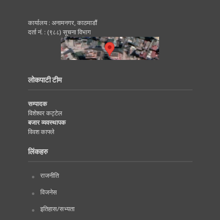
कार्यालय : अनामनगर, काठमाडाैं
दर्ता नं. : (९८८) सूचना विभाग
लोकपाटी टीम
सम्पादक
विशेश्वर कट्टेल
बजार व्यवस्थापक
विवश काफ्ले
लिंकहरु
राजनीति
विजनेस
इतिहास/सभ्यता