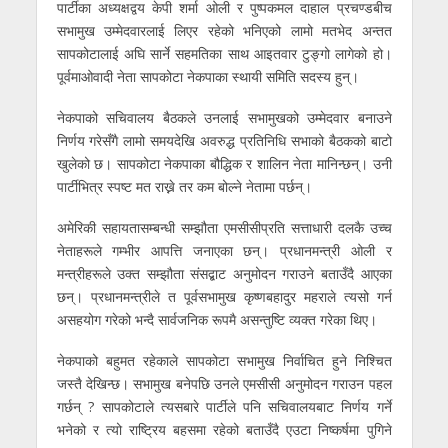
पार्टीका अध्यक्षद्वय केपी शर्मा ओली र पुष्पकमल दाहाल प्रचण्डबीच
सभामुख उम्मेदवारलाई लिएर रहेको भनिएको लामो मतभेद अन्तत
सापकोटालाई अघि सार्ने सहमतिका साथ आइतवार टुङ्गो लागेको हो।
पूर्वमाओवादी नेता सापकोटा नेकपाका स्थायी समिति सदस्य हुन्।
नेकपाको सचिवालय बैठकले उनलाई सभामुखको उम्मेदवार बनाउने
निर्णय गरेसँगै लामो समयदेखि अवरुद्ध प्रतिनिधि सभाको बैठकको बाटो
खुलेको छ। सापकोटा नेकपाका बौद्धिक र शालिन नेता मानिन्छन्। उनी
पार्टीभित्र स्पष्ट मत राख्ने तर कम बोल्ने नेतामा पर्छन्।
अमेरिकी सहायतासम्बन्धी सम्झौता एमसीसीप्रति सत्ताधारी दलकै उच्च
नेताहरूले गम्भीर आपत्ति जनाएका छन्। प्रधानमन्त्री ओली र
मन्त्रीहरूले उक्त सम्झौता संसद्बाट अनुमोदन गराउने बताउँदै आएका
छन्। प्रधानमन्त्रीले त पूर्वसभामुख कृष्णबहादुर महराले त्यसो गर्न
असहयोग गरेको भन्दै सार्वजनिक रूपमै असन्तुष्टि व्यक्त गरेका थिए।
नेकपाको बहुमत रहेकाले सापकोटा सभामुख निर्वाचित हुने निश्चित
जस्तै देखिन्छ। सभामुख बनेपछि उनले एमसीसी अनुमोदन गराउन पहल
गर्छन् ? सापकोटाले त्यसबारे पार्टीले पनि सचिवालयबाट निर्णय गर्ने
भनेको र त्यो राष्ट्रिय बहसमा रहेको बताउँदै एउटा निष्कर्षमा पुगिने