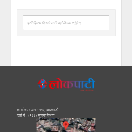
प्रतिक्रिया दिनको लागि यहाँ क्लिक गर्नुहोस्
कार्यालय : अनामनगर, काठमाडाैं
दर्ता नं. : (९८८) सूचना विभाग