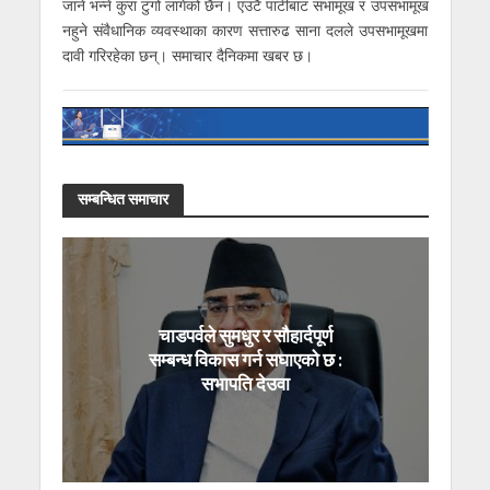
जाने भन्ने कुरा टुंगो लागेको छैन। एउटै पार्टीबाट सभामूख र उपसभामूख
नहुने संवैधानिक व्यवस्थाका कारण सत्तारुढ साना दलले उपसभामूखमा
दावी गरिरहेका छन्। समाचार दैनिकमा खबर छ।
सम्बन्धित समाचार
चाडपर्वले सुमधुर र सौहार्दपूर्ण
सम्बन्ध विकास गर्न सघाएको छ :
सभापति देउवा