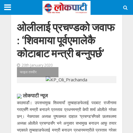
ओलीलाई प्रचण्डको जवाफ
: ‘शिवमाया पूर्वएमालेकै
कोटाबाट मन्त्री बन्नुपर्छ’
20th January 2020
फाइल तस्वीर
लाेकपाटी न्यूज
काठमाडौं। उपसभामुख शिवमायाँ तुम्बाहाङफेलाई पदबाट राजीनामा
गराएसँगै मन्त्री बनाउने प्रस्ताव प्रधनमन्त्री केपी शर्मा ओलीले गरेका
छन्। नेकपाका अध्यक्ष पुष्पकमल दाहाल ‘प्रचण्ड’सँगको छलफलमा
अध्यक्ष ओलीले प्रचण्डसँग भने अनुसार सभामुख बनाउन आफू तयार
भएकाले तुम्बाहाङफेलाई मन्त्री बनाउन प्रधानमन्त्रीले प्रस्ताव गरेका