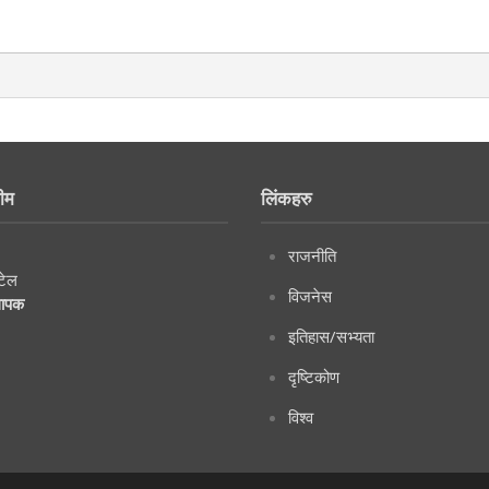
ीम
लिंकहरु
राजनीति
टेल
विजनेस
थापक
इतिहास/सभ्यता
दृष्टिकोण
विश्व