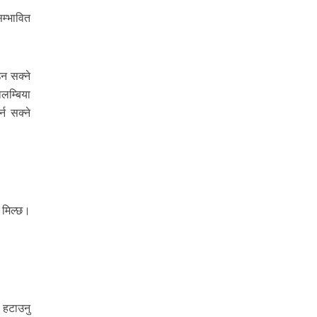
म्भावित
उन सक्ने
लम्बिया
न सक्ने
 मिल्छ।
 हटाउनु