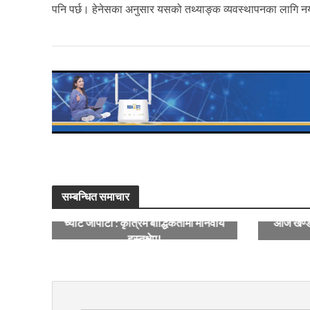
पनि पर्छ। हेनेसका अनुसार यसको तथ्याङ्क व्यवस्थापनका लागि नया
सम्बन्धित समाचार
च्याट जीपीटी : कृत्रिम बौद्धिकतामा मानवीय
आज खण्डग्
हस्तक्षेप!