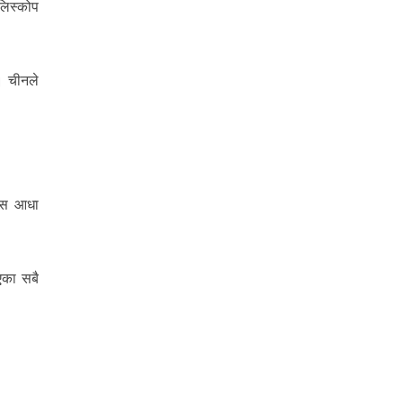
लिस्कोप
। चीनले
यास आधा
भएका सबै