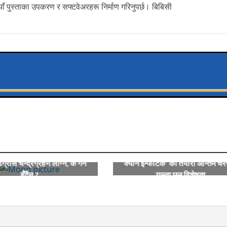
ँ पुस्ताका उपकरण र सफ्टवेअरहरू निर्माण गरिनुपर्छ। बिबिसी
‘क्यान इन्फोटेक’ को तयारी अन्तिम च
रास चन्द्रग्रहण लाग्ने, के गर्न
यस्ता छन् विशेषता
हुँदैन ?