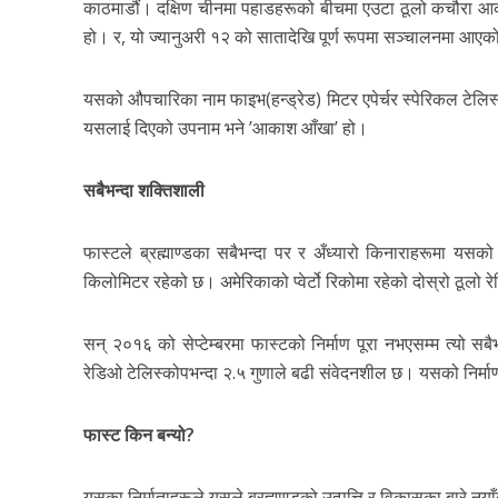
काठमाडौं। दक्षिण चीनमा पहाडहरूको बीचमा एउटा ठूलो कचौरा आका
हो। र, यो ज्यानुअरी १२ को सातादेखि पूर्ण रूपमा सञ्चालनमा आए
यसको औपचारिका नाम फाइभ(हन्ड्रेड) मिटर एपेर्चर स्पेरिकल टेलि
यसलाई दिएको उपनाम भने ’आकाश आँखा’ हो।
सबैभन्दा शक्तिशाली
फास्टले ब्रह्माण्डका सबैभन्दा पर र अँध्यारो किनाराहरूमा यसको
किलोमिटर रहेको छ। अमेरिकाको प्वेर्टो रिकोमा रहेको दोस्रो ठूलो 
सन् २०१६ को सेप्टेम्बरमा फास्टको निर्माण पूरा नभएसम्म त्यो सब
रेडिओ टेलिस्कोपभन्दा २.५ गुणाले बढी संवेदनशील छ। यसको निर
फास्ट किन बन्यो?
यसका निर्माताहरूले यसले ब्रह्माण्डको उत्पत्ति र विकासका बारे नयाँ