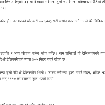
शतिर फर्किएको छ। यो विश्वको सबैभन्दा ठूलो र सबैभन्दा शक्तिशाली रेडिओ टे
को छ।
स्कोप हो। तर यसको छोटकरी रूप एकएएसटी अर्थात् फास्टको नामले धेरै चिनिन्छ
 उत्पत्ति र अन्य जीवका बारेमा खोज गर्नेछ। नाम राखिएझैँ यो टेलिस्कोपको व्
रेडिओ टेलिस्कोपको व्यास ३०५ मिटर मात्रै रहेको छ।
ैभन्दा ठूलो रेडिओ टेलिस्कोप थियो। फास्ट सबैभन्दा ठूलो मात्रै होइन्, अहिले 
्माण सन् १९९० को दशकमा शुरू भएको थियो।
नयाँ कुरा पत्ता लगाउने अपेक्षा राखेका छन्।