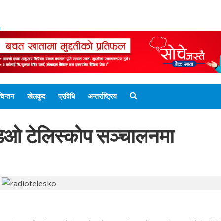
ENGLISH EDITION
नेपाली संस्करण
UNICODE 
चिन्तन
खेलकुद
प्रविधि
अन्तर्राष्ट्रिय
ेडिओ टेलिस्कोप सञ्चालनमा