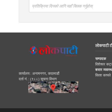
प्रतिक्रिया दिनको लागि यहाँ क्लिक गर्नुहोस्
लोकपाटी ट
सम्पादक
विशेश्वर कट्
बजार व्यवस्
कार्यालय : अनामनगर, काठमाडाैं
विवश काफ्ले
दर्ता नं. : (९८८) सूचना विभाग