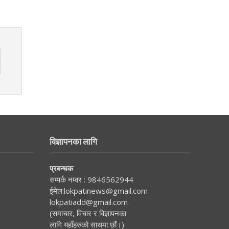
विज्ञापनका लागि
प्रबन्धक
सम्पर्क नम्वर :
9846562944
ईमेल:
lokpatinews@gmail.com
lokpatiadd@gmail.com
(समाचार, विचार र विज्ञापनका
लागि यहाँहरुको साथमा छौं।)