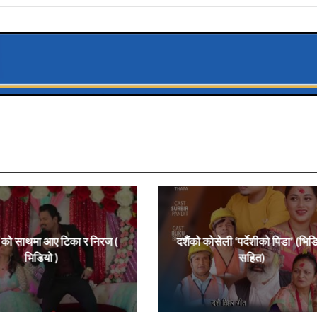
’ को साथमा आए टिका र निरज (
दशैंको कोसेली ‘पर्देशीको पिडा’ (भिड
भिडियो )
सहित)