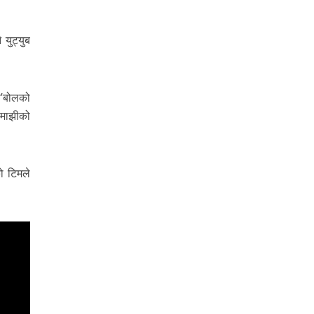
युट्युब
ी’बोलको
 माझीको
ो टिमले