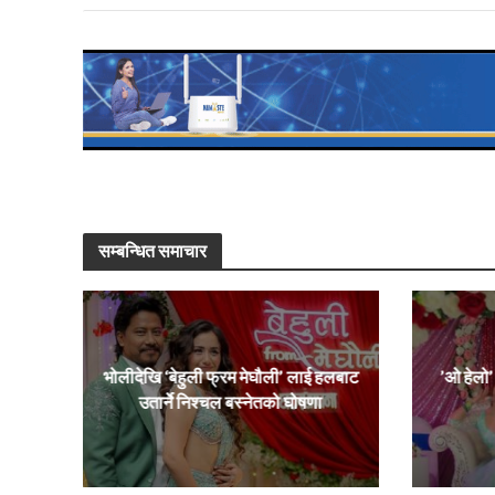
सम्बन्धित समाचार
भोलीदेखि ‘बेहुली फ्रम मेघौली’ लाई हलबाट
’ओ हेलो
उतार्ने निश्चल बस्नेतको घोषणा