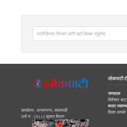
प्रतिक्रिया दिनको लागि यहाँ क्लिक गर्नुहोस्
लोकपाटी ट
सम्पादक
विशेश्वर कट्
बजार व्यवस्
कार्यालय : अनामनगर, काठमाडाैं
विवश काफ्ले
दर्ता नं. : (९८८) सूचना विभाग