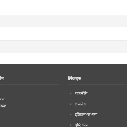
ीम
लिंकहरु
राजनीति
टेल
विजनेस
थापक
इतिहास/सभ्यता
दृष्टिकोण