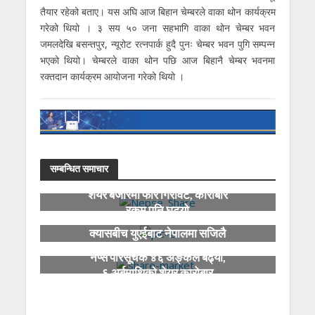
तैयार रहेको बताए। यस अघि आज बिहान चेम्बरले वाका थोन कार्यक्रम
गरेको थियो । ३ सय ५० जना सहभागि वाका थोन चेम्बर भवन
जमलदेखि बसन्तपुर, न्यूरोट रत्नपार्क हुदै पुनः चेम्बर भवन पुगि सम्पन्न
भएको थियो। चेम्बरले वाका थोन पछि आज बिहानै चेम्बर भवनमा
रक्तदान कार्यक्रम आयोजना गरेको थियो ।
सम्बन्धित समाचार
शेयर बजारमा फेरि गिरावट, कारोबार
रकम पनि घट्यो
ग्लोबल आइएमई बैंक र इन्स्टेन्ट
क्यासबीच युएईबाट नेपालमा सजिलै
पैसा पठाउन सकिने सम्झौता
नेप्से परिसूचक ४६ अङ्कले बढ्यो,
६ अर्बमाथिको शेयर कारोबार