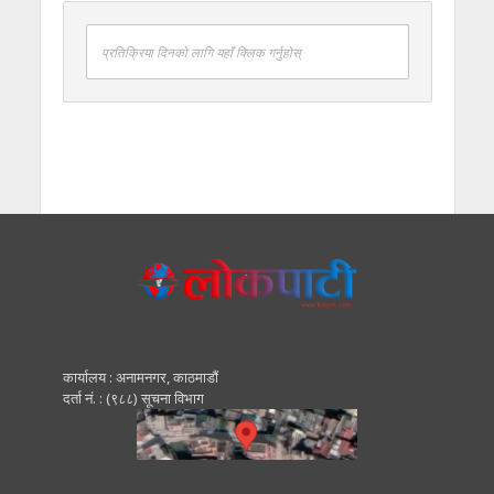
प्रतिक्रिया दिनको लागि यहाँ क्लिक गर्नुहोस्
कार्यालय : अनामनगर, काठमाडाैं
दर्ता नं. : (९८८) सूचना विभाग