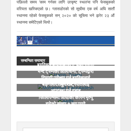
पछिल्लो समय ‘काम गर्नका लागि उत्कृष्ट स्थल’मा पनि फेसबुकको
वरियता खस्किएको छ। ग्लासडोरको सो सूचीमा एक वर्ष अघि सातौं
स्थानमा रहेको फेसबुकको सन् २०२० को सूचिमा भने झरेर २३ औं
स्थानमा समेटिएको थियो।
सम्बन्धित समाचार
ह्यारिसले महिलामाथि टिप्पणी गरेको
भन्दै ट्रम्पको आलोचना, ट्रम्पद्वारा
दिमागी परीक्षण गर्न ह्यारिसलाई
चुनौती
बङ्गलादेशका राष्ट्रपतिलाई
अपदस्थ गर्न दबाब
फिलिपिन्समा आँधीका कारण मृत्यु
हुनेको संख्या १ सय पुग्यो