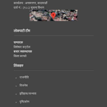
कार्यालय : अनामनगर, काठमाडाैं
दर्ता नं. : (९८८) सूचना विभाग
लोकपाटी टीम
सम्पादक
विशेश्वर कट्टेल
बजार व्यवस्थापक
विवश काफ्ले
लिंकहरु
राजनीति
विजनेस
इतिहास/सभ्यता
दृष्टिकोण