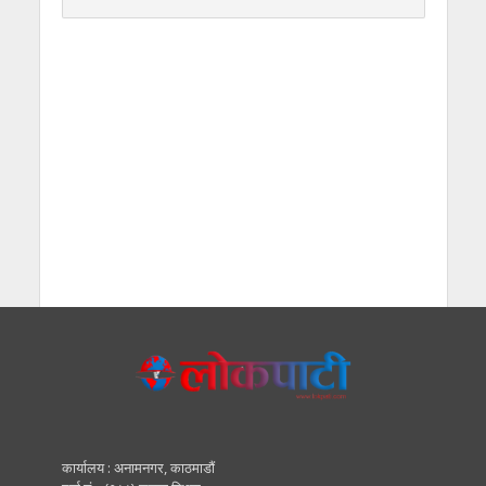
कार्यालय : अनामनगर, काठमाडाैं