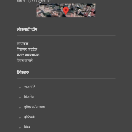
दर्ता नं. : (९८८) सूचना विभाग
लोकपाटी टीम
सम्पादक
विशेश्वर कट्टेल
बजार व्यवस्थापक
विवश काफ्ले
लिंकहरु
राजनीति
विजनेस
इतिहास/सभ्यता
दृष्टिकोण
विश्व