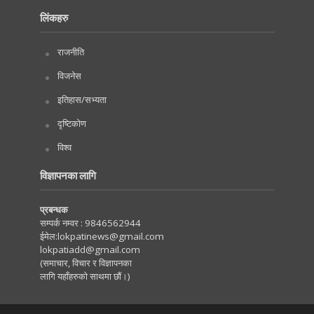
लिंकहरु
राजनीति
विजनेस
इतिहास/सभ्यता
दृष्टिकोण
विश्व
विज्ञापनका लागि
प्रबन्धक
सम्पर्क नम्वर :
9846562944
ईमेल:
lokpatinews@gmail.com
lokpatiadd@gmail.com
(समाचार, विचार र विज्ञापनका
लागि यहाँहरुको साथमा छौं।)