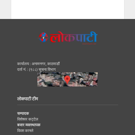
कार्यालय : अनामनगर, काठमाडाैं
दर्ता नं. : (९८८) सूचना विभाग
लोकपाटी टीम
सम्पादक
विशेश्वर कट्टेल
बजार व्यवस्थापक
विवश काफ्ले