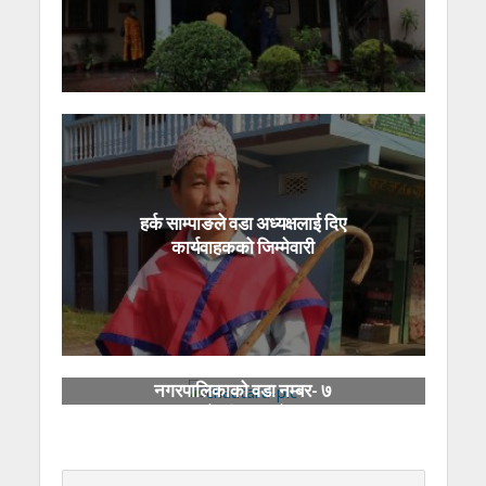
हर्क साम्पाङले वडा अध्यक्षलाई दिए
कार्यवाहकको जिम्मेवारी
चौतारा साँगाचोकगढी
नगरपालिकाको वडा नम्बर- ७
‘बालमैत्री वडा’ घोषणा