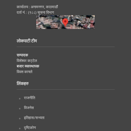
कार्यालय : अनामनगर, काठमाडाैं
दर्ता नं. : (९८८) सूचना विभाग
लोकपाटी टीम
सम्पादक
विशेश्वर कट्टेल
बजार व्यवस्थापक
विवश काफ्ले
लिंकहरु
राजनीति
विजनेस
इतिहास/सभ्यता
दृष्टिकोण