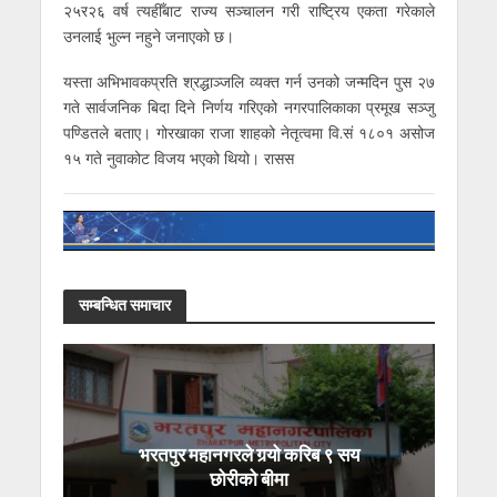
२५र२६ वर्ष त्यहीँबाट राज्य सञ्चालन गरी राष्ट्रिय एकता गरेकाले
उनलाई भुल्न नहुने जनाएको छ।
यस्ता अभिभावकप्रति श्रद्धाञ्जलि व्यक्त गर्न उनको जन्मदिन पुस २७
गते सार्वजनिक बिदा दिने निर्णय गरिएको नगरपालिकाका प्रमूख सञ्जु
पण्डितले बताए। गोरखाका राजा शाहको नेतृत्वमा वि.सं १८०१ असोज
१५ गते नुवाकोट विजय भएको थियो। रासस
सम्बन्धित समाचार
भरतपुर महानगरले गर्‍यो करिब ९ सय
छोरीको बीमा