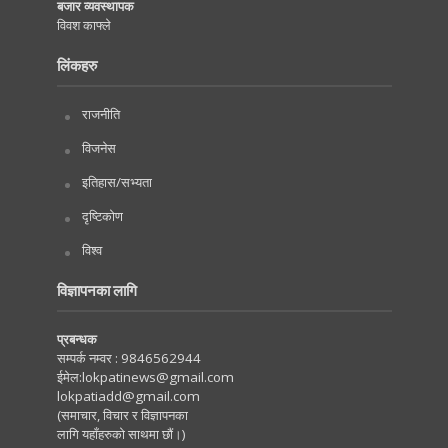
बजार व्यवस्थापक
विवश काफ्ले
लिंकहरु
राजनीति
विजनेस
इतिहास/सभ्यता
दृष्टिकोण
विश्व
विज्ञापनका लागि
प्रबन्धक
सम्पर्क नम्वर :
9846562944
ईमेल:
lokpatinews@gmail.com
lokpatiadd@gmail.com
(समाचार, विचार र विज्ञापनका
लागि यहाँहरुको साथमा छौं।)