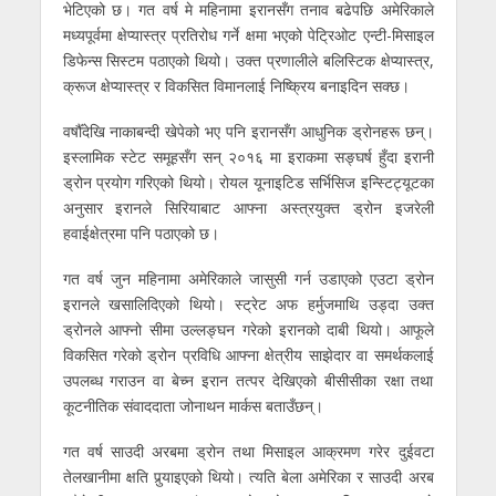
भेटिएको छ। गत वर्ष मे महिनामा इरानसँग तनाव बढेपछि अमेरिकाले
मध्यपूर्वमा क्षेप्यास्त्र प्रतिरोध गर्ने क्षमा भएको पेट्रिओट एन्टी-मिसाइल
डिफेन्स सिस्टम पठाएको थियो। उक्त प्रणालीले बलिस्टिक क्षेप्यास्त्र,
क्रूज क्षेप्यास्त्र र विकसित विमानलाई निष्क्रिय बनाइदिन सक्छ।
वर्षौँदेखि नाकाबन्दी खेपेको भए पनि इरानसँग आधुनिक ड्रोनहरू छन्।
इस्लामिक स्टेट समूहसँग सन् २०१६ मा इराकमा सङ्घर्ष हुँदा इरानी
ड्रोन प्रयोग गरिएको थियो। रोयल यूनाइटिड सर्भिसिज इन्स्टिट्यूटका
अनुसार इरानले सिरियाबाट आफ्ना अस्त्रयुक्त ड्रोन इजरेली
हवाईक्षेत्रमा पनि पठाएको छ।
गत वर्ष जुन महिनामा अमेरिकाले जासुसी गर्न उडाएको एउटा ड्रोन
इरानले खसालिदिएको थियो। स्ट्रेट अफ हर्मुजमाथि उड्दा उक्त
ड्रोनले आफ्नो सीमा उल्लङ्घन गरेको इरानको दाबी थियो। आफूले
विकसित गरेको ड्रोन प्रविधि आफ्ना क्षेत्रीय साझेदार वा समर्थकलाई
उपलब्ध गराउन वा बेच्न इरान तत्पर देखिएको बीसीसीका रक्षा तथा
कूटनीतिक संवाददाता जोनाथन मार्कस बताउँछन्।
गत वर्ष साउदी अरबमा ड्रोन तथा मिसाइल आक्रमण गरेर दुईवटा
तेलखानीमा क्षति पुर्‍याइएको थियो। त्यति बेला अमेरिका र साउदी अरब