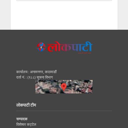
कार्यालय : अनामनगर, काठमाडाैं
दर्ता नं. : (९८८) सूचना विभाग
लोकपाटी टीम
सम्पादक
विशेश्वर कट्टेल