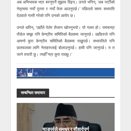
अब अभिभावक भएर बस्नुपर्ने सुझाव दिइन्। उनले भनिन्, ‘अब पार्टीको
नेतृत्वमा नयाँ पुस्ता र नयाँ फेस आउनुपर्छ।’ पछिल्लो समय सभापति
देउवाले गल्ती गरेको पनि उनको आरोप छ।
उनले थपिन्, ‘उहाँले पेलेर लैजान खोज्नुभयो। यो गलत हो। रामचन्द्र
पौडेल समूह पनि केन्द्रीय समितिको बैठकमा जानुपर्छ। उहाँहरुले पनि
आफ्नो कुरा केन्द्रीय समितिको बैठकमा राख्नुपर्छ। सभापतिले पनि
छलफलका लागि नेताहरुलाई बोलाउनुपर्छ। हामी पनि जानुपर्छ। म त
जाने तयारी छु। त्यहीँ गएर कुरा राख्छु।’
सम्बन्धित समाचार
चाडपर्वले सुमधुर र सौहार्दपूर्ण