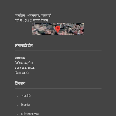
कार्यालय : अनामनगर, काठमाडाैं
दर्ता नं. : (९८८) सूचना विभाग
लोकपाटी टीम
सम्पादक
विशेश्वर कट्टेल
बजार व्यवस्थापक
विवश काफ्ले
लिंकहरु
राजनीति
विजनेस
इतिहास/सभ्यता