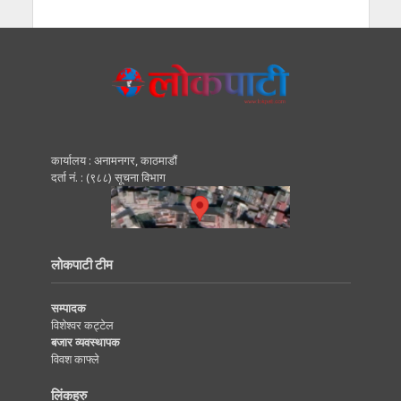
कार्यालय : अनामनगर, काठमाडाैं
दर्ता नं. : (९८८) सूचना विभाग
लोकपाटी टीम
सम्पादक
विशेश्वर कट्टेल
बजार व्यवस्थापक
विवश काफ्ले
लिंकहरु