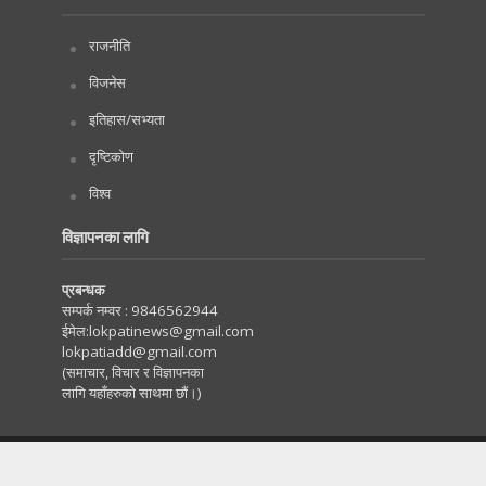
राजनीति
विजनेस
इतिहास/सभ्यता
दृष्टिकोण
विश्व
विज्ञापनका लागि
प्रबन्धक
सम्पर्क नम्वर :
9846562944
ईमेल:
lokpatinews@gmail.com
lokpatiadd@gmail.com
(समाचार, विचार र विज्ञापनका
लागि यहाँहरुको साथमा छौं।)
Copyright © 2020. All Rights Reserved by Lokpati.com