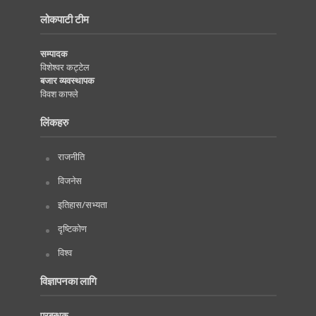
लोकपाटी टीम
सम्पादक
विशेश्वर कट्टेल
बजार व्यवस्थापक
विवश काफ्ले
लिंकहरु
राजनीति
विजनेस
इतिहास/सभ्यता
दृष्टिकोण
विश्व
विज्ञापनका लागि
प्रबन्धक