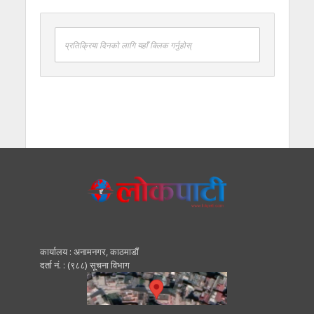
प्रतिक्रिया दिनको लागि यहाँ क्लिक गर्नुहोस्
कार्यालय : अनामनगर, काठमाडाैं
दर्ता नं. : (९८८) सूचना विभाग