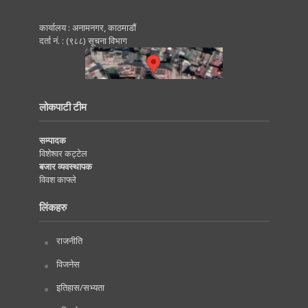
कार्यालय : अनामनगर, काठमाडाैं
दर्ता नं. : (९८८) सूचना विभाग
लोकपाटी टीम
सम्पादक
विशेश्वर कट्टेल
बजार व्यवस्थापक
विवश काफ्ले
लिंकहरु
राजनीति
विजनेस
इतिहास/सभ्यता