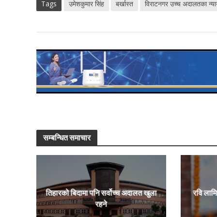
Tags
उमेशकुमार सिंह
बर्खास्त
विराटनगर उच्च अदालतका न्य
सम्बन्धित समाचार
तिहारको बिदामा पनि सर्वोच्च अदालत खुला
रवि लाम
रहने