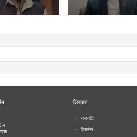
ीम
लिंकहरु
राजनीति
टेल
विजनेस
थापक