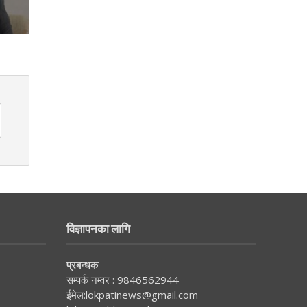
विज्ञापनका लागि
प्रबन्धक
सम्पर्क नम्वर :
9846562944
ईमेल:
lokpatinews@gmail.com