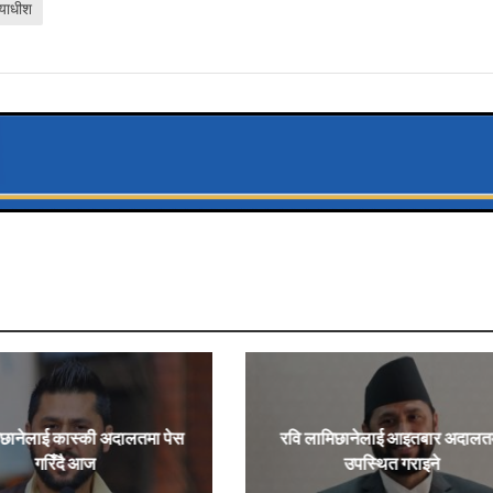
ायाधीश
िछानेलाई कास्की अदालतमा पेस
रवि लामिछानेलाई आइतबार अदालत
गरिँदै आज
उपस्थित गराइने