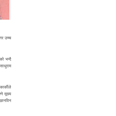
गर उच्च
ो भन्दै
साधुराम
ार्कीले
ने मूख्य
 छानविन