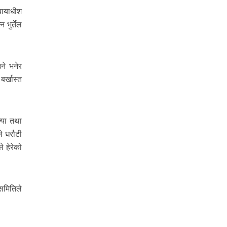
यायाधीश
 भुर्तेल
ने भनेर
र्खास्त
्या तथा
ले धरौटी
 हेरेको
 समितिले