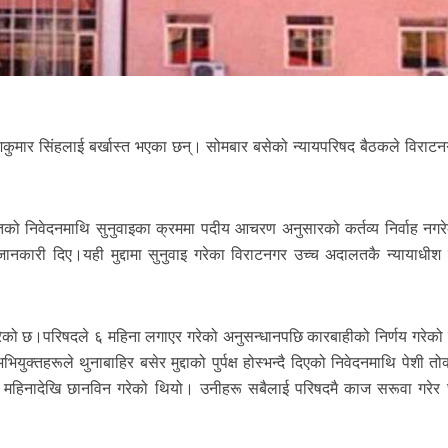
ुमार सिंहलाई बर्खास्त भएका छन्। सोमबार बसेको न्यायपरिषद बैठकले विराटन
ो निवेदनमाथि सुनुवाइका क्रममा पदीय आचरण अनुसारको कर्तव्य निर्वाह नगरेक
ले जानकारी दिए।यही मुद्दामा सुनुवाइ गरेका विराटनगर उच्च अदालतकै न्यायाधीश 
रेको छ।परिषदले ६ महिना लगाएर गरेको अनुसन्धानपछि कारबाहीको निर्णय गरेको क
रूले थुनाबाहिर बसेर मुद्दाको पुर्पक्ष होस्भन्दै दिएको निवेदनमाथि पेशी तोक्
 ६ महिनादेखि छानविन गरेको थियो। उनीहरू सबैलाई परिषदमै काज सरूवा गरेर