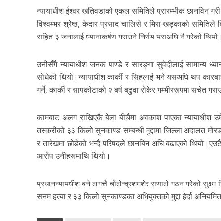
न्यायाधीश ईश्वर खतिवडाको एकल समितिले प्रारम्भीक छानविन गरी 
विश्वम्भर श्रेष्ठ, केदार प्रसाद चालिसे र मिरा खड्काको समितिले 
सहित ३ जनालाई ध्यानाकर्षण गराउने निर्णय यसअघि नै गरेको थियो
उनीसँगै न्यायाधीश जनक पाण्डे र सारङ्गा सुवेदीलाई सामान्य ध्
सोधेको थियो।न्यायाधीश कार्की र सिंहलाई भने यसअघि थप कारबाह
गर्ने, कार्की र सापकोटाको २ बर्ष बढुवा रोकेर गम्भीररूपमा सचेत गरा
कामबाट अलग राखिएकै बेला बीचैमा अवकाश पाएका न्यायाधीश उमे
तस्करीको ३३ किलो सुनकाण्ड सम्बन्धी मुद्दामा जिल्ला अदालत मोरङल
र तारेखमा छोडेको भन्दै परिषदले छानबिन अघि बढाएको थियो।एउटै म
आरोप उनीहरूमाथि थियो।
प्रधानन्यायधीश बने लगत्तै चोलेन्द्रशमशेर राणाले गठन गरेको सुक्
सनम हत्या र ३३ किलो सुनकाण्डका अभियुक्तको मुद्दा हेर्दा अनिय