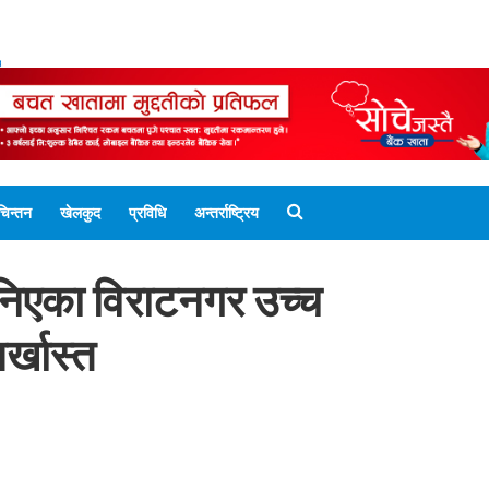
ENGLISH EDITION
नेपाली संस्करण
UNICODE 
चिन्तन
खेलकुद
प्रविधि
अन्तर्राष्ट्रिय
निएका विराटनगर उच्च
्खास्त