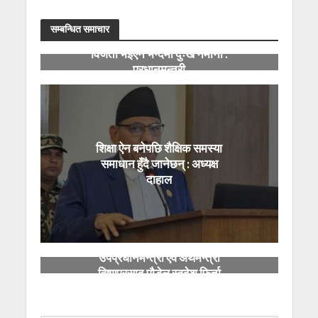
सम्बन्धित समाचार
विजेता भइएन भन्दैमा दुःख नमानौं :
प्रधानमन्त्री
शिक्षा ऐन बनेपछि शैक्षिक समस्या
समाधान हुँदै जानेछन् : अध्यक्ष
दाहाल
उपप्रधानमन्त्री एवं अर्थमन्त्री
विष्णुप्रसाद पौडेल स्वदेश फिर्ता