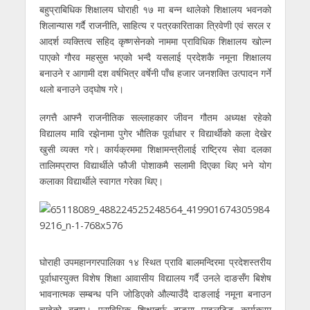
बहुप्राबिधिक शिक्षालय घोराही १७ मा बन्न थालेको शिक्षालय भवनको
शिलान्यास गर्दै राजनीति, साहित्य र पत्रकारिताका त्रिवेणी एवं सरल र
आदर्श व्यक्तित्व सहिद कृष्णसेनको नाममा प्राविधिक शिक्षालय खोल्न
पाएको गौरव महसुस भएको भन्दै यसलाई प्रदेशकै नमूना शिक्षालय
बनाउने र आगामी दश वर्षभित्र वर्षेनी पाँच हजार जनशक्ति उत्पादन गर्ने
थलो बनाउने उद्घोष गरे।
लगत्तै आफ्नै राजनीतिक सल्लाहकार जीवन गौतम अध्यक्ष रहेको
विद्यालय मावि रझेनामा पुगेर भौतिक पूर्वाधार र विद्यार्थीको कला देखेर
खुसी व्यक्त गरे। कार्यक्रममा शिक्षामन्त्रीलाई राष्ट्रिय सेवा दलका
तालिमप्राप्त विद्यार्थीले फौजी पोशाकमै सलामी दिएका थिए भने योग
कलाका विद्यार्थीले स्वागत गरेका थिए।
घोराही उपमहानगरपालिका १४ स्थित प्रावि बालमन्दिरमा प्रदेशस्तरीय
पूर्वाधारयुक्त विशेष शिक्षा आवासीय विद्यालय गर्दै उनले दाङसँग बिशेष
भावनात्मक सम्बन्ध पनि जोडिएको औल्याउँदै दाङलाई नमूना बनाउन
चाहेको बताए। प्राविधिक शिक्षातर्फ दाङमा पाइलटिङ कार्यक्रम