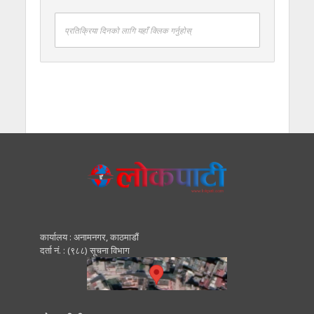
प्रतिक्रिया दिनको लागि यहाँ क्लिक गर्नुहोस्
कार्यालय : अनामनगर, काठमाडाैं
दर्ता नं. : (९८८) सूचना विभाग