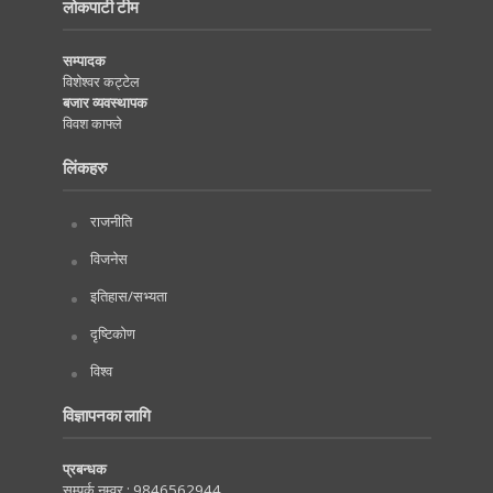
लोकपाटी टीम
सम्पादक
विशेश्वर कट्टेल
बजार व्यवस्थापक
विवश काफ्ले
लिंकहरु
राजनीति
विजनेस
इतिहास/सभ्यता
दृष्टिकोण
विश्व
विज्ञापनका लागि
प्रबन्धक
सम्पर्क नम्वर :
9846562944