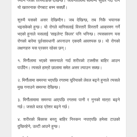
ज्यान गरेको तत्थ्याङक देखिन्छ। जीवनशैलीमा सामान्य सुधार गर्दा पनि
यो खतरनाक रोगबाट बच्न सक्छौं।
शुरुमै यसको असर देखिम्दैन। जब देखिन्छ, तब निकै भयानक
भइसकेको हुन्छ। यो रोगले मानिसलाई विस्तारै विस्तारै आक्रमण गर्ने
भएको हुनाले यसलाई ‘साइलेन्ट किलर’ पनि भनिन्छ। त्यसकारण यस
रोगको बारेमा पूर्वसावधानी अपनाउन एकदमै आवश्यक छ। यो रोगको
लक्षणहरु यस प्रकार रहेका छन्।
१. मिर्गौलामा भएको समस्याले गर्दा शरीरको टक्सीस बाहिर आउन
पाउँदैन। त्यसले हाम्रो छालामा समेत असर ल्याउन सक्छ।
२. मिर्गौलामा समस्या भएपछि रगतमा यूरियाको लेवल बढ्ने हुनाले त्यसले
मुख गनाउने समस्या देखिन्छ।
३. मिर्गौलामामा समस्या आएपछि रगतमा पानी र नुनको मात्रा बढ्ने
गर्छ। जसले ब्लड प्रेशर बढ्ने गर्छ।
४. शरीरको बिकास बस्तु बाहिर निस्कन नपाएपछि हमेसा टाउको
दुखिरहेने, उल्टी आउने हुन्छ।