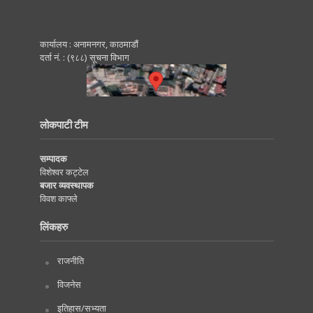
कार्यालय : अनामनगर, काठमाडाैं
दर्ता नं. : (९८८) सूचना विभाग
लोकपाटी टीम
सम्पादक
विशेश्वर कट्टेल
बजार व्यवस्थापक
विवश काफ्ले
लिंकहरु
राजनीति
विजनेस
इतिहास/सभ्यता