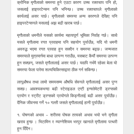
क्रोनिक मृगौलाको समस्या हुने एउटा कारण उच्च रक्तचाप पनि हो,
जसलाई हाइपरटेन्सन पनि भनिन्छ। उच्च रक्तचापले मृगौलाको
कार्यलाई असर पार्छ। मृगौलाको समस्या अन्य कारणले देखिए पनि
हाइपरटेन्सनले यसलाई अझ बढी खराब पार्छ।
मृगौलाको धमनीले यसको कार्यमा महत्वपूर्ण भूमिका निर्वाह गर्छ। साथै
यसले मृगौलामा रगत प्रवाहमा पनि सहयोग पुर्याउँछ, यदि यो धमनी
अवरुद्ध भएमा रगत प्रवाह हुन सक्दैन र समस्या बढ्छ। जन्मजात
समस्याले मुत्रमार्गमा बाधा उत्पन्न गराउँछ, यसबाट कैयौं समस्या उत्पन्न
हुन सक्छन्, जसले मृगौलालाई असर पार्छ। यद्यपि गर्भमै रहेका बेला यो
समस्या फेला पारेमा शल्यचिकित्साद्वारा ठीक गर्न सकिन्छ।
लागूऔषध तथा लामो समयसम्म औषधि सेवनले मृगौलालाई असर पुग्न
सक्छ। आवश्यकभन्दा बढी स्टेराइडल एन्टी इन्फ्लेमेटरी ड्रग्सको
प्रयोग र स्ट्रीट ड्रग्सको प्रयोगले किड्नीलाई बढी असर पुर्याउँछ।
दैनिक जीवनमा गर्ने १० गल्ती जसले मृगौलालाई हानी पुर्याउँछ।
१. पोषणको अभाव – शरीरमा पोषक तत्वको अभाव भयो भने मृगौला
खराव हुन्छ । भिटामिन र म्याग्नेशियम भरपुर खानाले मृगौलामा पत्थरी
हुन दिँदैन।