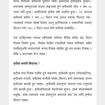
मानव शरीरको कम्मरको दुवैतिर सिमी आकारका मृगौलाहरू हुन्छन्।
वयस्कमा कम्प्युटरको माउस साइजको हुने मृगौलाको तौल १ सय ५०
ग्राम जति हुन्छ। दायाँतर्फको मृगौला थोरै तलतिर हुन्छ। २४ घण्टामा
मृगौलाले करिब १ सय ८० लिटर रगत (तरल पदार्थ) फिल्टर गर्छ।
त्यसमध्ये रगतमा रहेको विकार वस्तु (हानिकारक र रासायनिक पदार्थ)
फिल्टर गरेर १७८.५ लिटर तरल फेरि शरीरमा फर्काउँछ।
यस प्रक्रियामा स्वस्थ मानिसको शरीरमा दैनिक करिब डेढ लिटर
पिसाब निर्माण हुन्छ। पिसाब थैलीले टयांकीको रूपमा शरीरबाट बाहिर
फयाँक्नुअघि भण्डारणको रूपमा पिसाब थैलीमा दुई कप बराबर पिसाब २
देखि ५ घण्टासम्म थेग्न सक्छ।
मृगौला कसरी बिग्रन्छ ?
मृगौला तथा पिसाब नलीमा हुने संक्रमण, मृगौलाकै सुजन (नेफ्राइटिस),
मृगौलामा पत्थरी, मृगौलामा पानीको फोका (सिस्ट) बन्ने समस्याका कारण
मृगौलामा खराबी हुन सक्छ। मृगौलाकै वंशानुगत समस्या तथा टयुमरले
पनि खराबी हुन्छ। मृगौलाभित्रको नेफ्रोनको सुजन, लामो समयसम्मको
मधुमेह, उच्च रक्तचाप तथा वंशाणुगत कारणले सधंैका लागि मृगौला
बिग्रन सक्छ।